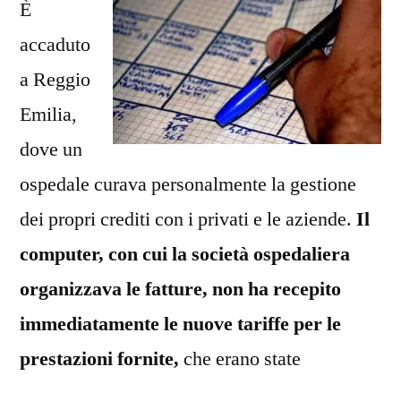
È
manda
le
accaduto
cartelle
a Reggio
Emilia,
dove un
ospedale curava personalmente la gestione
dei propri crediti con i privati e le aziende.
Il
computer, con cui la società ospedaliera
organizzava le fatture, non ha recepito
immediatamente le nuove tariffe per le
prestazioni fornite,
che erano
state
aumentate dalla Regione a partire dal 01