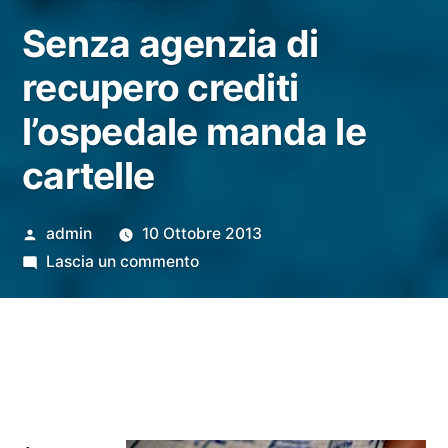
Senza agenzia di
recupero crediti
l’ospedale manda le
cartelle
Pubblicato
admin
10 Ottobre 2013
da
su
Lascia un commento
Senza
agenzia
di
recupero
crediti
l’ospedale