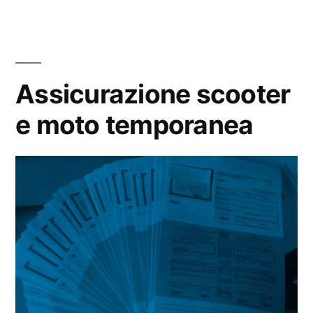
rateizz
convie
Assicurazione scooter
e moto temporanea