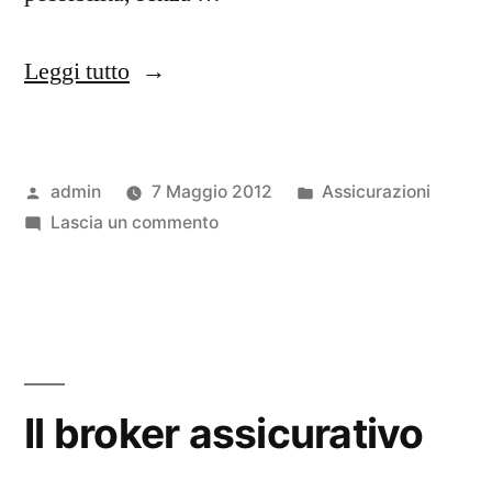
“Confronto
Leggi tutto
assicurazioni”
Pubblicato
Pubblicato
admin
7 Maggio 2012
Assicurazioni
da
su
in
Lascia un commento
Confronto
assicurazioni
Il broker assicurativo