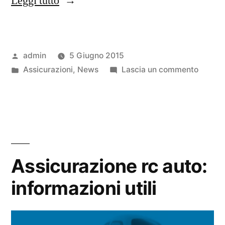
“Assicurazione
Leggi tutto
scooter
e
Pubblicato
admin
5 Giugno 2015
moto
da
Pubblicato
su
Assicurazioni
,
News
Lascia un commento
temporanea”
in
Assicu
scoote
e
moto
tempor
Assicurazione rc auto:
informazioni utili