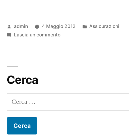
broker
assicurativo”
Pubblicato
Pubblicato
admin
4 Maggio 2012
Assicurazioni
da
su
in
Lascia un commento
Il
broker
assicurativo
Cerca
Ricerca
per: