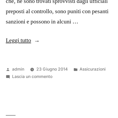
che, ne sono trovati sprovvisti dagli ufficiali
preposti al controllo, sono puniti con pesanti
sanzioni e possono in alcuni …
“Assicurazione
Leggi tutto
rc
auto:
Pubblicato
Pubblicato
admin
23 Giugno 2014
Assicurazioni
informazioni
da
su
in
Lascia un commento
utili”
Assicurazione
rc
auto:
informazioni
utili