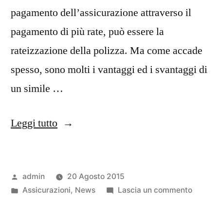
pagamento dell’assicurazione attraverso il
pagamento di più rate, può essere la
rateizzazione della polizza. Ma come accade
spesso, sono molti i vantaggi ed i svantaggi di
un simile …
“Assicurazione
Leggi tutto
auto,
rateizzarla
Pubblicato
admin
20 Agosto 2015
conviene?”
da
Pubblicato
su
Assicurazioni
,
News
Lascia un commento
in
Assicu
auto,