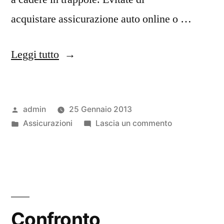
acquistare assicurazione auto online o …
“Truffe
Leggi tutto
nel
mondo
Pubblicato
admin
25 Gennaio 2013
delle
da
Pubblicato
su
Assicurazioni
Lascia un commento
assicurazioni”
in
Truffe
nel
mondo
delle
assicurazioni
Confronto