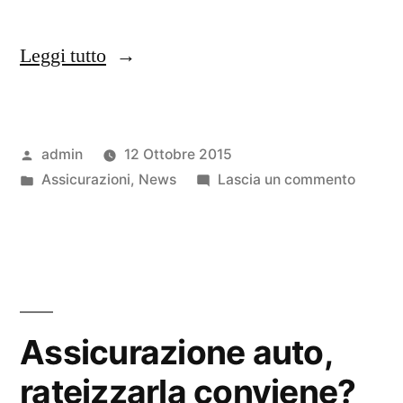
“Risparmia
Leggi tutto
sulla
tua
Pubblicato
admin
12 Ottobre 2015
RC
da
Pubblicato
su
Assicurazioni
,
News
Lascia un commento
auto”
in
Rispar
sulla
tua
RC
auto
Assicurazione auto,
rateizzarla conviene?