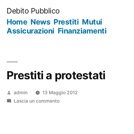
Salta
Debito Pubblico
al
Home
News
Prestiti
Mutui
contenuto
Assicurazioni
Finanziamenti
Prestiti a protestati
Pubblicato
admin
13 Maggio 2012
da
su
Lascia un commento
Prestiti
a
protestati