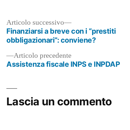
da
in
Articolo
Articolo successivo
successivo:
Finanziarsi a breve con i “prestiti
Navigazione
obbligazionari”: conviene?
articoli
Articolo
Articolo precedente
precedente:
Assistenza fiscale INPS e INPDAP
Lascia un commento