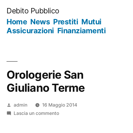
Salta
Debito Pubblico
al
Home
News
Prestiti
Mutui
contenuto
Assicurazioni
Finanziamenti
Orologerie San
Giuliano Terme
Pubblicato
admin
16 Maggio 2014
da
su
Lascia un commento
Orologerie
San