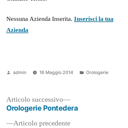
Nessuna Azienda Inserita.
Inserisci la tua
Azienda
Pubblicato
Pubblicato
admin
16 Maggio 2014
Orologerie
da
in
Articolo
Articolo successivo
successivo:
Orologerie Pontedera
Navigazione
Articolo
Articolo precedente
articoli