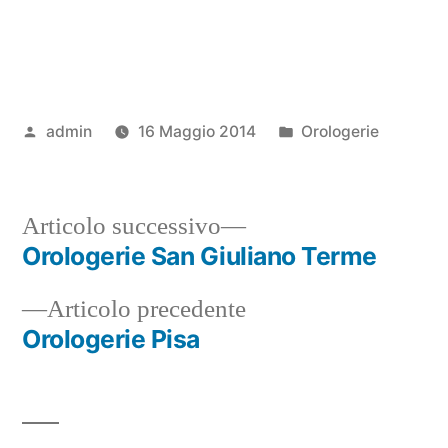
Pubblicato
Pubblicato
admin
16 Maggio 2014
Orologerie
da
in
Articolo
Articolo successivo
successivo:
Orologerie San Giuliano Terme
Navigazione
Articolo
Articolo precedente
articoli
precedente:
Orologerie Pisa