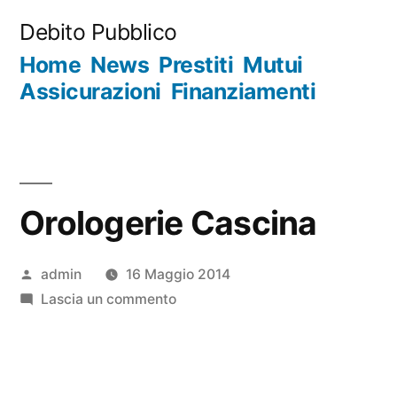
Salta
Debito Pubblico
al
Home
News
Prestiti
Mutui
contenuto
Assicurazioni
Finanziamenti
Orologerie Cascina
Pubblicato
admin
16 Maggio 2014
da
su
Lascia un commento
Orologerie
Cascina