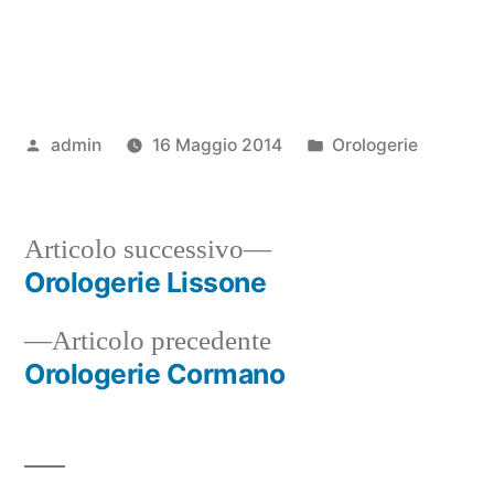
Pubblicato
Pubblicato
admin
16 Maggio 2014
Orologerie
da
in
Articolo
Articolo successivo
successivo:
Orologerie Lissone
Navigazione
Articolo
Articolo precedente
articoli
precedente:
Orologerie Cormano