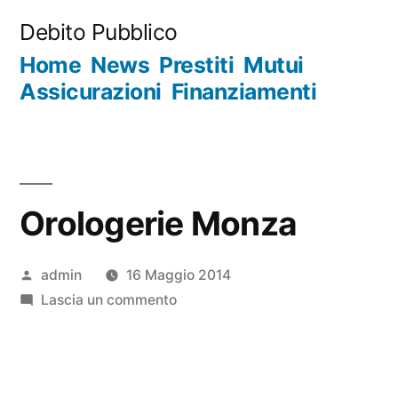
Salta
Debito Pubblico
al
Home
News
Prestiti
Mutui
contenuto
Assicurazioni
Finanziamenti
Orologerie Monza
Pubblicato
admin
16 Maggio 2014
da
su
Lascia un commento
Orologerie
Monza