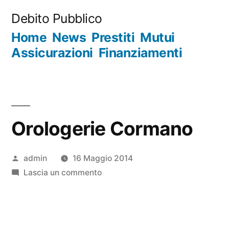
Salta
Debito Pubblico
al
Home
News
Prestiti
Mutui
contenuto
Assicurazioni
Finanziamenti
Orologerie Cormano
Pubblicato
admin
16 Maggio 2014
da
su
Lascia un commento
Orologerie
Cormano