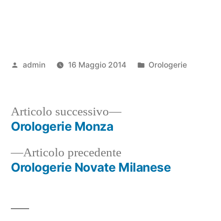
Pubblicato
Pubblicato
admin
16 Maggio 2014
Orologerie
da
in
Articolo
Articolo successivo
successivo:
Orologerie Monza
Navigazione
Articolo
Articolo precedente
articoli
precedente:
Orologerie Novate Milanese