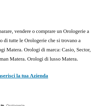
iparare, vendere o comprare un Orologerie a
o di tutte le Orologerie che si trovano a
i Matera. Orologi di marca: Casio, Sector,
cman Matera. Orologi di lusso Matera.
nserisci la tua Azienda
Pubblicato
Orologerie