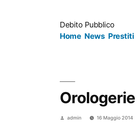
Salta
al
Debito Pubblico
contenuto
Home
News
Prestiti
Orologerie
Pubblicato
admin
16 Maggio 2014
da