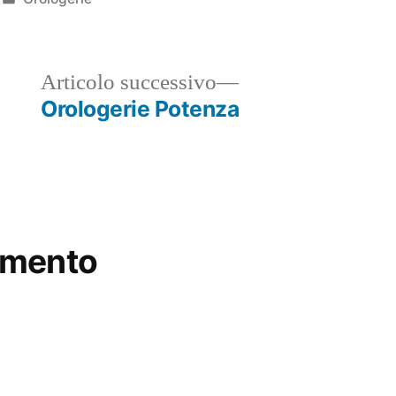
in
ticolo
Articolo
Articolo successivo
ecedente:
successivo:
Orologerie Potenza
mmento