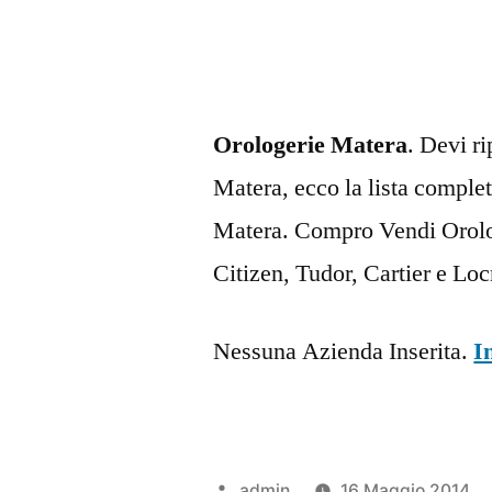
Orologerie Matera
. Devi r
Matera, ecco la lista complet
Matera. Compro Vendi Orolog
Citizen, Tudor, Cartier e Lo
Nessuna Azienda Inserita.
I
Pubblicato
admin
16 Maggio 2014