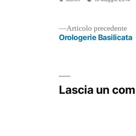
da
Ar
Articolo precedente
pr
Orologerie Basilicata
Navigazione
articoli
Lascia un co