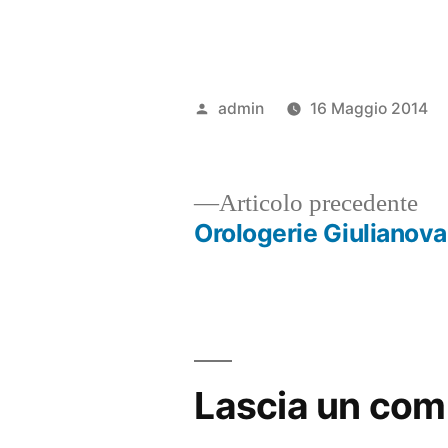
Pubblicato
admin
16 Maggio 2014
da
Ar
Articolo precedente
pr
Orologerie Giulianova
Navigazione
articoli
Lascia un co