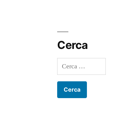
Cerca
Ricerca
per: