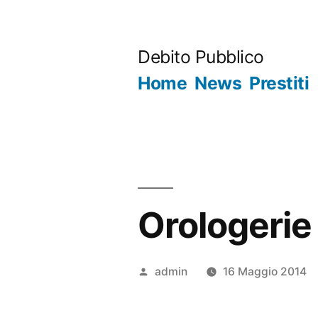
Salta
al
Debito Pubblico
contenuto
Home
News
Prestiti
Orologerie 
Pubblicato
admin
16 Maggio 2014
da