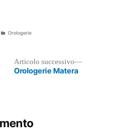
Pubblicato
Orologerie
in
ticolo
Articolo
Articolo successivo
ecedente:
successivo:
Orologerie Matera
mmento