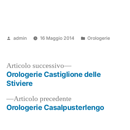
Pubblicato
Pubblicato
admin
16 Maggio 2014
Orologerie
da
in
Articolo
Articolo successivo
successivo:
Orologerie Castiglione delle
Navigazione
Stiviere
articoli
Articolo
Articolo precedente
precedente:
Orologerie Casalpusterlengo