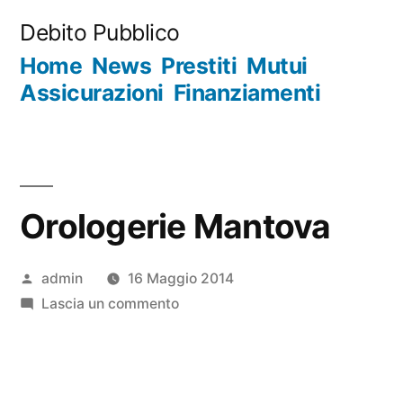
Salta
Debito Pubblico
al
Home
News
Prestiti
Mutui
contenuto
Assicurazioni
Finanziamenti
Orologerie Mantova
Pubblicato
admin
16 Maggio 2014
da
su
Lascia un commento
Orologerie
Mantova