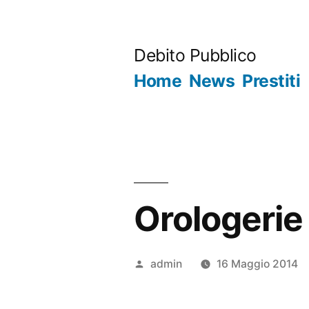
Salta
al
Debito Pubblico
contenuto
Home
News
Prestiti
Orologerie 
Pubblicato
admin
16 Maggio 2014
da