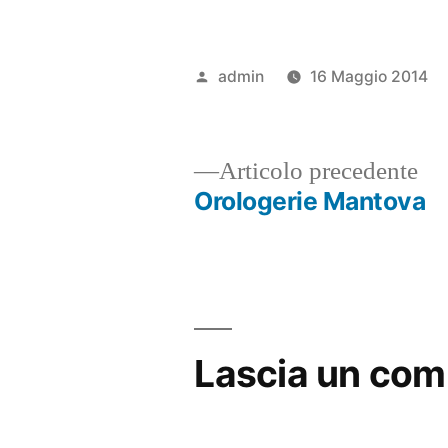
Pubblicato
admin
16 Maggio 2014
da
Ar
Articolo precedente
pr
Orologerie Mantova
Navigazione
articoli
Lascia un co