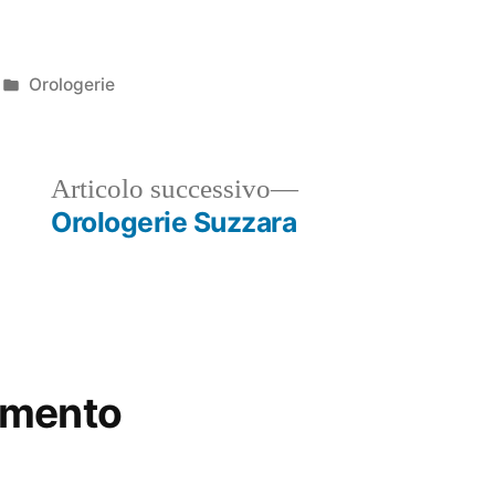
Pubblicato
Orologerie
in
ticolo
Articolo
Articolo successivo
ecedente:
successivo:
Orologerie Suzzara
mmento