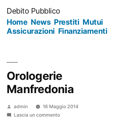
Salta
Debito Pubblico
al
Home
News
Prestiti
Mutui
contenuto
Assicurazioni
Finanziamenti
Orologerie
Manfredonia
Pubblicato
admin
16 Maggio 2014
da
su
Lascia un commento
Orologerie
Manfredonia