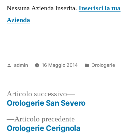
Nessuna Azienda Inserita.
Inserisci la tua
Azienda
Pubblicato
Pubblicato
admin
16 Maggio 2014
Orologerie
da
in
Articolo
Articolo successivo
successivo:
Orologerie San Severo
Navigazione
Articolo
Articolo precedente
articoli
precedente:
Orologerie Cerignola