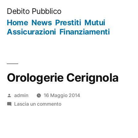
Salta
Debito Pubblico
al
Home
News
Prestiti
Mutui
contenuto
Assicurazioni
Finanziamenti
Orologerie Cerignola
Pubblicato
admin
16 Maggio 2014
da
su
Lascia un commento
Orologerie
Cerignola