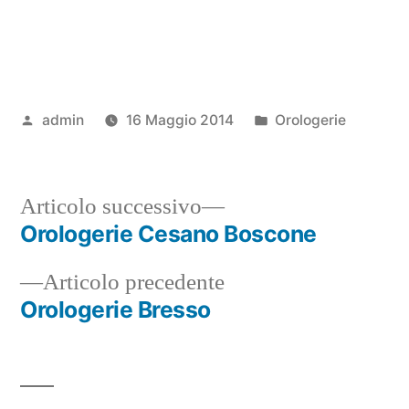
Pubblicato
Pubblicato
admin
16 Maggio 2014
Orologerie
da
in
Articolo
Articolo successivo
successivo:
Orologerie Cesano Boscone
Navigazione
Articolo
Articolo precedente
articoli
precedente:
Orologerie Bresso