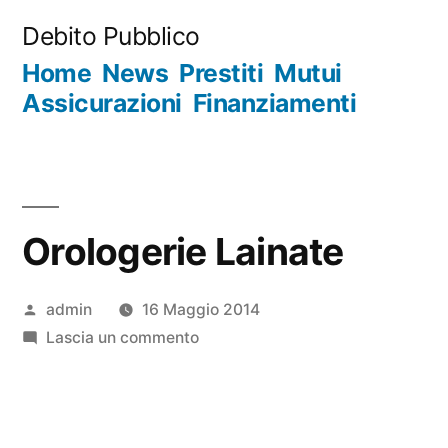
Salta
Debito Pubblico
al
Home
News
Prestiti
Mutui
contenuto
Assicurazioni
Finanziamenti
Orologerie Lainate
Pubblicato
admin
16 Maggio 2014
da
su
Lascia un commento
Orologerie
Lainate