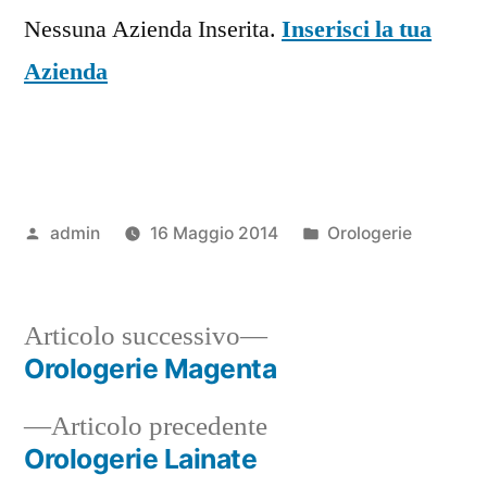
Nessuna Azienda Inserita.
Inserisci la tua
Azienda
Pubblicato
Pubblicato
admin
16 Maggio 2014
Orologerie
da
in
Articolo
Articolo successivo
successivo:
Orologerie Magenta
Navigazione
Articolo
Articolo precedente
articoli
precedente:
Orologerie Lainate