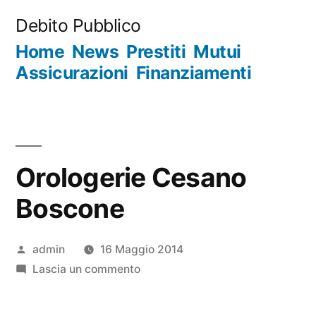
Salta
Debito Pubblico
al
Home
News
Prestiti
Mutui
contenuto
Assicurazioni
Finanziamenti
Orologerie Cesano
Boscone
Pubblicato
admin
16 Maggio 2014
da
su
Lascia un commento
Orologerie
Cesano