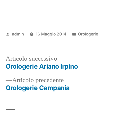
Pubblicato
Pubblicato
admin
16 Maggio 2014
Orologerie
da
in
Articolo
Articolo successivo
successivo:
Orologerie Ariano Irpino
Navigazione
Articolo
Articolo precedente
articoli
precedente:
Orologerie Campania