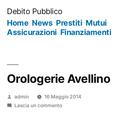
Salta
Debito Pubblico
al
Home
News
Prestiti
Mutui
contenuto
Assicurazioni
Finanziamenti
Orologerie Avellino
Pubblicato
admin
16 Maggio 2014
da
su
Lascia un commento
Orologerie
Avellino