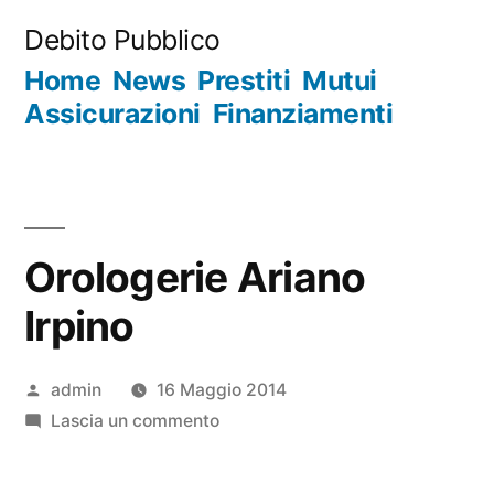
Salta
Debito Pubblico
al
Home
News
Prestiti
Mutui
contenuto
Assicurazioni
Finanziamenti
Orologerie Ariano
Irpino
Pubblicato
admin
16 Maggio 2014
da
su
Lascia un commento
Orologerie
Ariano