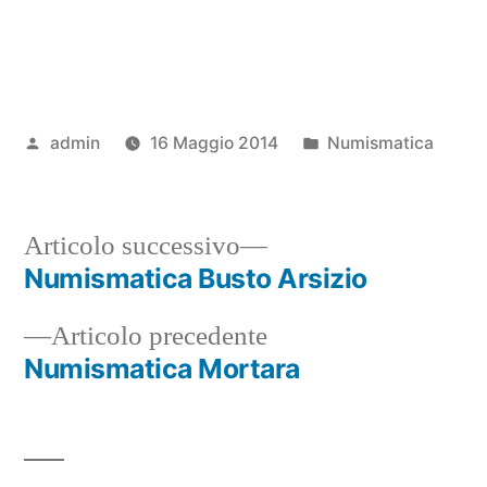
Pubblicato
Pubblicato
admin
16 Maggio 2014
Numismatica
da
in
Articolo
Articolo successivo
successivo:
Numismatica Busto Arsizio
Navigazione
Articolo
Articolo precedente
articoli
precedente:
Numismatica Mortara