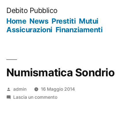
Salta
Debito Pubblico
al
Home
News
Prestiti
Mutui
contenuto
Assicurazioni
Finanziamenti
Numismatica Sondrio
Pubblicato
admin
16 Maggio 2014
da
su
Lascia un commento
Numismatica
Sondrio