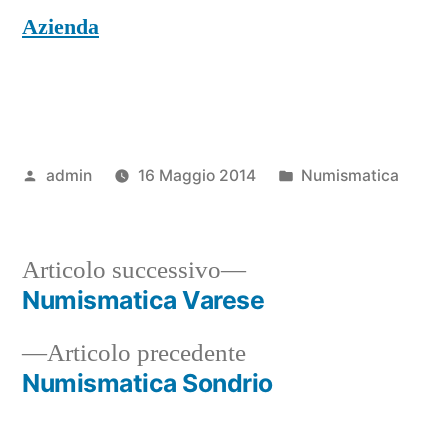
Azienda
Pubblicato
Pubblicato
admin
16 Maggio 2014
Numismatica
da
in
Articolo
Articolo successivo
successivo:
Numismatica Varese
Navigazione
Articolo
Articolo precedente
articoli
precedente:
Numismatica Sondrio