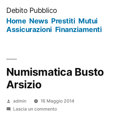
Salta
Debito Pubblico
al
Home
News
Prestiti
Mutui
contenuto
Assicurazioni
Finanziamenti
Numismatica Busto
Arsizio
Pubblicato
admin
16 Maggio 2014
da
su
Lascia un commento
Numismatica
Busto