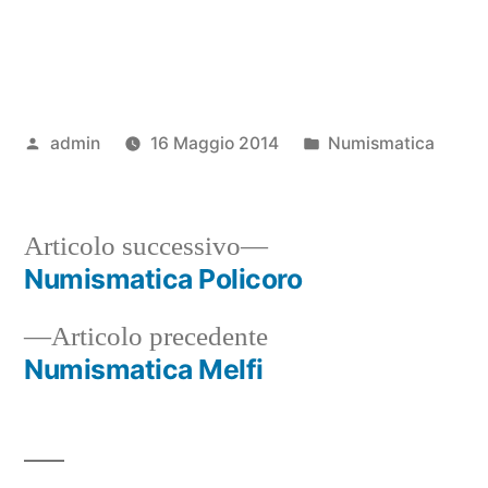
Pubblicato
Pubblicato
admin
16 Maggio 2014
Numismatica
da
in
Articolo
Articolo successivo
successivo:
Numismatica Policoro
Navigazione
Articolo
Articolo precedente
articoli
precedente:
Numismatica Melfi