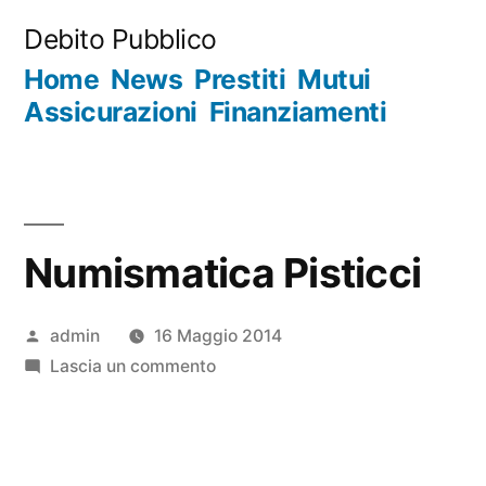
Salta
Debito Pubblico
al
Home
News
Prestiti
Mutui
contenuto
Assicurazioni
Finanziamenti
Numismatica Pisticci
Pubblicato
admin
16 Maggio 2014
da
su
Lascia un commento
Numismatica
Pisticci