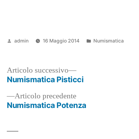
Pubblicato
Pubblicato
admin
16 Maggio 2014
Numismatica
da
in
Articolo
Articolo successivo
successivo:
Numismatica Pisticci
Navigazione
Articolo
Articolo precedente
articoli
precedente:
Numismatica Potenza