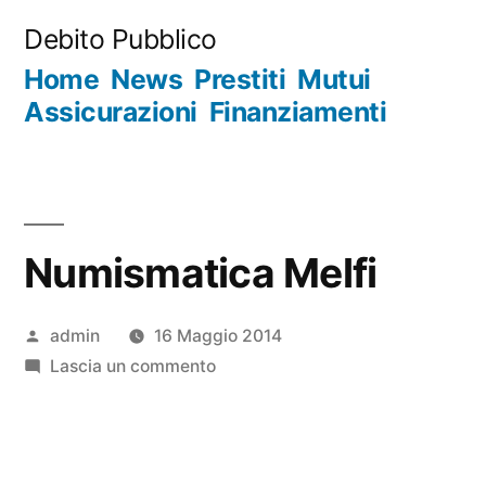
Salta
Debito Pubblico
al
Home
News
Prestiti
Mutui
contenuto
Assicurazioni
Finanziamenti
Numismatica Melfi
Pubblicato
admin
16 Maggio 2014
da
su
Lascia un commento
Numismatica
Melfi