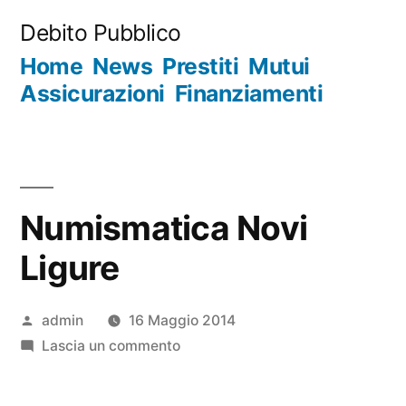
Salta
Debito Pubblico
al
Home
News
Prestiti
Mutui
contenuto
Assicurazioni
Finanziamenti
Numismatica Novi
Ligure
Pubblicato
admin
16 Maggio 2014
da
su
Lascia un commento
Numismatica
Novi