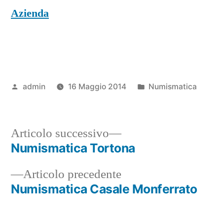
Azienda
Pubblicato
Pubblicato
admin
16 Maggio 2014
Numismatica
da
in
Articolo
Articolo successivo
successivo:
Numismatica Tortona
Navigazione
Articolo
Articolo precedente
articoli
precedente:
Numismatica Casale Monferrato