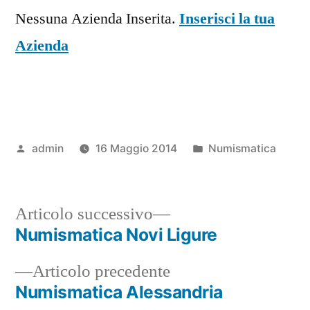
Nessuna Azienda Inserita.
Inserisci la tua
Azienda
Pubblicato
Pubblicato
admin
16 Maggio 2014
Numismatica
da
in
Articolo
Articolo successivo
successivo:
Numismatica Novi Ligure
Navigazione
Articolo
Articolo precedente
articoli
precedente:
Numismatica Alessandria