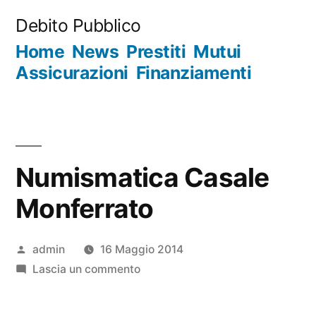
Salta
Debito Pubblico
al
Home
News
Prestiti
Mutui
contenuto
Assicurazioni
Finanziamenti
Numismatica Casale
Monferrato
Pubblicato
admin
16 Maggio 2014
da
su
Lascia un commento
Numismatica
Casale