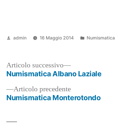
Pubblicato
Pubblicato
admin
16 Maggio 2014
Numismatica
da
in
Articolo
Articolo successivo
successivo:
Numismatica Albano Laziale
Navigazione
Articolo
Articolo precedente
articoli
precedente:
Numismatica Monterotondo