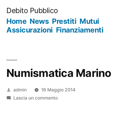
Salta
Debito Pubblico
al
Home
News
Prestiti
Mutui
contenuto
Assicurazioni
Finanziamenti
Numismatica Marino
Pubblicato
admin
16 Maggio 2014
da
su
Lascia un commento
Numismatica
Marino