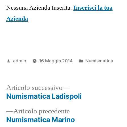
Nessuna Azienda Inserita.
Inserisci la tua
Azienda
Pubblicato
Pubblicato
admin
16 Maggio 2014
Numismatica
da
in
Articolo
Articolo successivo
successivo:
Numismatica Ladispoli
Navigazione
Articolo
Articolo precedente
articoli
precedente:
Numismatica Marino