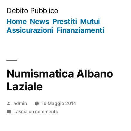
Salta
Debito Pubblico
al
Home
News
Prestiti
Mutui
contenuto
Assicurazioni
Finanziamenti
Numismatica Albano
Laziale
Pubblicato
admin
16 Maggio 2014
da
su
Lascia un commento
Numismatica
Albano