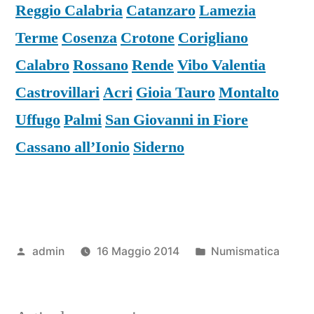
Reggio Calabria
Catanzaro
Lamezia
Terme
Cosenza
Crotone
Corigliano
Calabro
Rossano
Rende
Vibo Valentia
Castrovillari
Acri
Gioia Tauro
Montalto
Uffugo
Palmi
San Giovanni in Fiore
Cassano all’Ionio
Siderno
Pubblicato
Pubblicato
admin
16 Maggio 2014
Numismatica
da
in