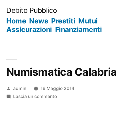
Salta
Debito Pubblico
al
Home
News
Prestiti
Mutui
contenuto
Assicurazioni
Finanziamenti
Numismatica Calabria
Pubblicato
admin
16 Maggio 2014
da
su
Lascia un commento
Numismatica
Calabria