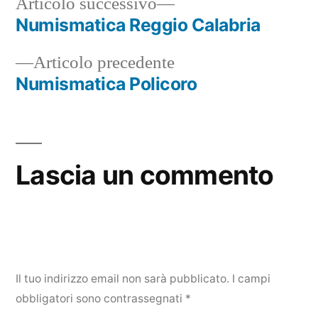
Articolo
Articolo successivo
successivo:
Numismatica Reggio Calabria
Navigazione
Articolo
Articolo precedente
articoli
precedente:
Numismatica Policoro
Lascia un commento
Il tuo indirizzo email non sarà pubblicato.
I campi
obbligatori sono contrassegnati
*