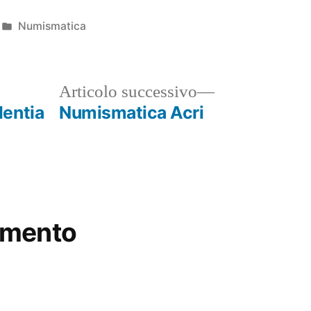
Pubblicato
Numismatica
in
ticolo
Articolo
Articolo successivo
ecedente:
successivo:
entia
Numismatica Acri
mmento