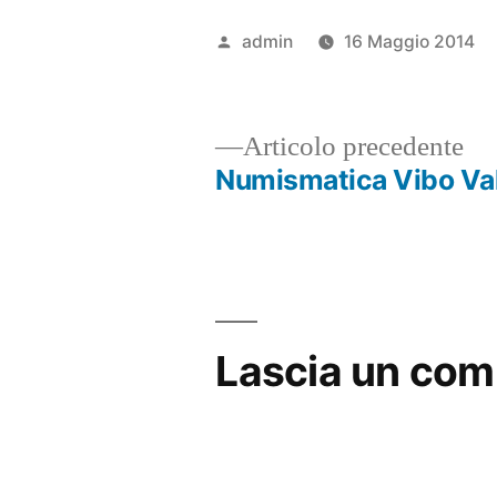
Pubblicato
admin
16 Maggio 2014
da
Ar
Articolo precedente
pr
Numismatica Vibo Val
Navigazione
articoli
Lascia un co