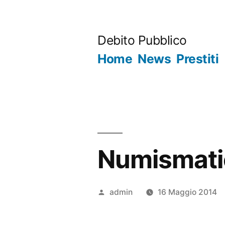
Salta
al
Debito Pubblico
contenuto
Home
News
Prestiti
Numismatic
Pubblicato
admin
16 Maggio 2014
da