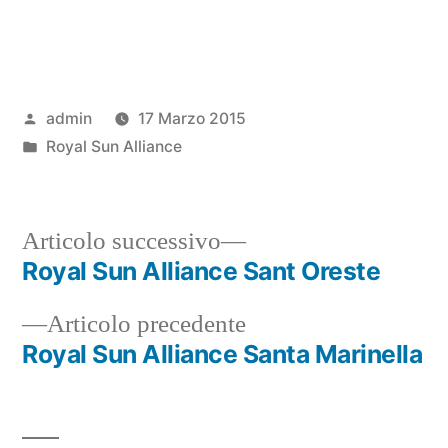
Pubblicato
admin
17 Marzo 2015
da
Pubblicato
Royal Sun Alliance
in
Articolo
Articolo successivo
successivo:
Royal Sun Alliance Sant Oreste
Navigazione
Articolo
Articolo precedente
articoli
precedente:
Royal Sun Alliance Santa Marinella