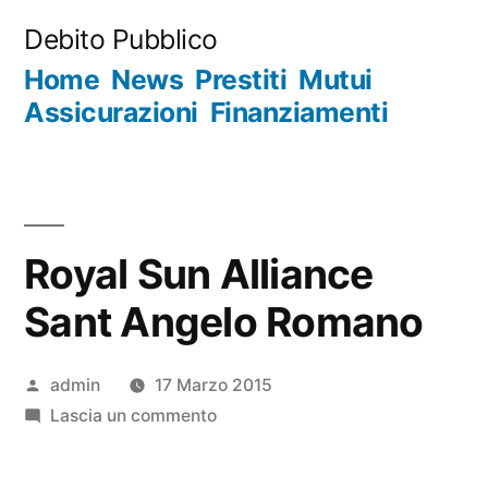
Salta
Debito Pubblico
al
Home
News
Prestiti
Mutui
contenuto
Assicurazioni
Finanziamenti
Royal Sun Alliance
Sant Angelo Romano
Pubblicato
admin
17 Marzo 2015
da
su
Lascia un commento
Royal
Sun