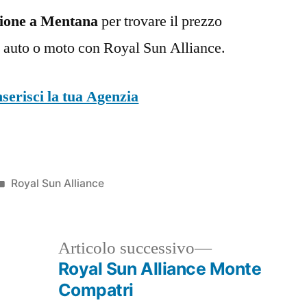
zione a Mentana
per trovare il prezzo
ua auto o moto con Royal Sun Alliance.
nserisci la tua Agenzia
Pubblicato
Royal Sun Alliance
in
ticolo
Articolo
Articolo successivo
ecedente:
successivo:
Royal Sun Alliance Monte
Compatri