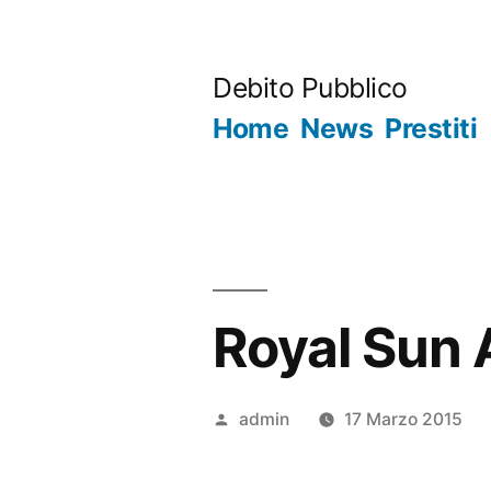
Salta
al
Debito Pubblico
contenuto
Home
News
Prestiti
Royal Sun 
Pubblicato
admin
17 Marzo 2015
da