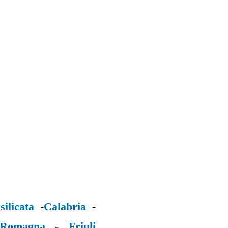
silicata
-
Calabria
-
 Romagna
-
Friuli