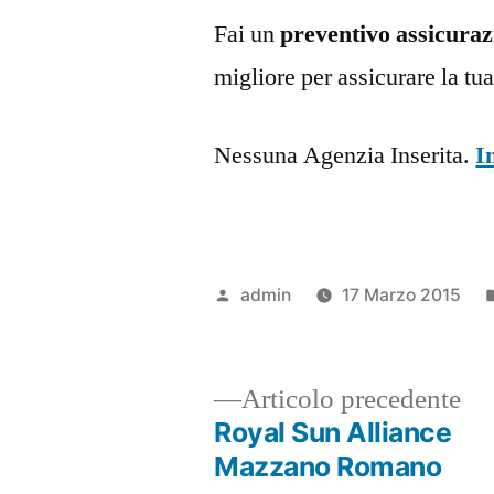
Fai un
preventivo assicura
migliore per assicurare la t
Nessuna Agenzia Inserita.
I
Pubblicato
admin
17 Marzo 2015
da
Ar
Articolo precedente
pr
Royal Sun Alliance
Navigazione
Mazzano Romano