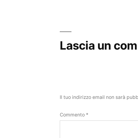
articoli
Lascia un co
Il tuo indirizzo email non sarà pubb
Commento
*