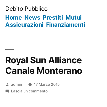
Salta
Debito Pubblico
al
Home
News
Prestiti
Mutui
contenuto
Assicurazioni
Finanziamenti
Royal Sun Alliance
Canale Monterano
Pubblicato
admin
17 Marzo 2015
da
su
Lascia un commento
Royal
Sun