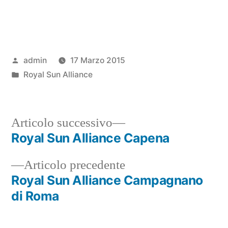
Pubblicato
admin
17 Marzo 2015
da
Pubblicato
Royal Sun Alliance
in
Articolo
Articolo successivo
successivo:
Royal Sun Alliance Capena
Navigazione
Articolo
Articolo precedente
articoli
precedente:
Royal Sun Alliance Campagnano
di Roma