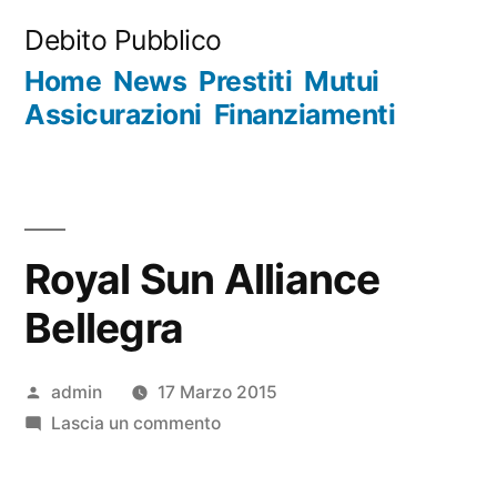
Salta
Debito Pubblico
al
Home
News
Prestiti
Mutui
contenuto
Assicurazioni
Finanziamenti
Royal Sun Alliance
Bellegra
Pubblicato
admin
17 Marzo 2015
da
su
Lascia un commento
Royal
Sun