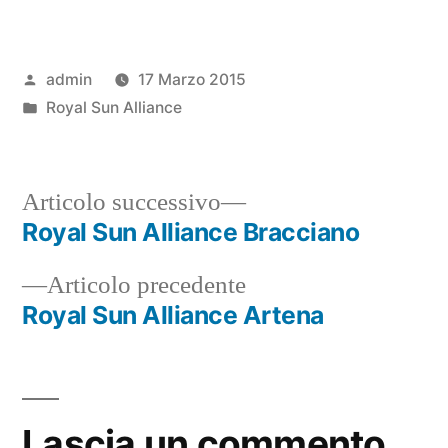
Pubblicato
admin
17 Marzo 2015
da
Pubblicato
Royal Sun Alliance
in
Articolo
Articolo successivo
successivo:
Royal Sun Alliance Bracciano
Navigazione
Articolo
Articolo precedente
articoli
precedente:
Royal Sun Alliance Artena
Lascia un commento