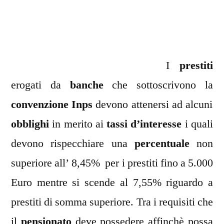
INPS
e
INPDAP
I
prestiti
erogati da
banche
che sottoscrivono la
convenzione Inps
devono attenersi ad alcuni
obblighi
in merito ai
tassi d’interesse
i quali
devono rispecchiare una
percentuale
non
superiore all’ 8,45% per i prestiti fino a 5.000
Euro mentre si scende al 7,55% riguardo a
prestiti di somma superiore. Tra i requisiti che
il
pensionato
deve possedere affinchè possa