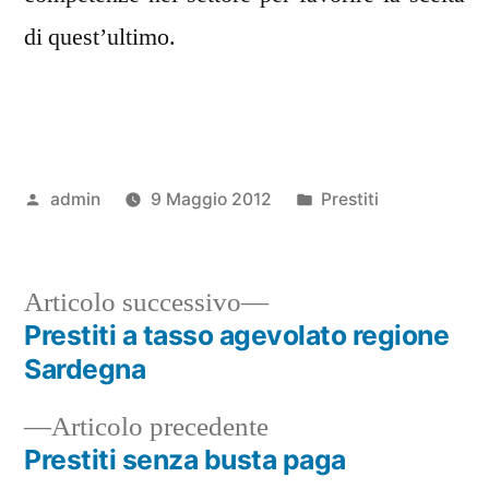
di quest’ultimo.
Pubblicato
Pubblicato
admin
9 Maggio 2012
Prestiti
da
in
Articolo
Articolo successivo
successivo:
Prestiti a tasso agevolato regione
Navigazione
Sardegna
articoli
Articolo
Articolo precedente
precedente:
Prestiti senza busta paga