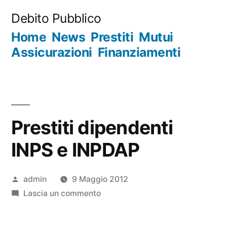
Salta
Debito Pubblico
al
Home
News
Prestiti
Mutui
contenuto
Assicurazioni
Finanziamenti
Prestiti dipendenti
INPS e INPDAP
Pubblicato
admin
9 Maggio 2012
da
su
Lascia un commento
Prestiti
dipendenti