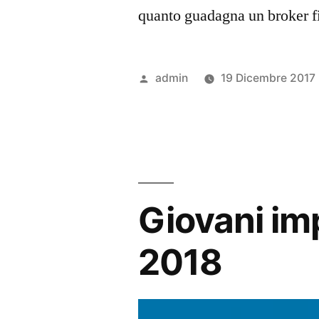
quanto guadagna un broker f
Pubblicato
admin
19 Dicembre 2017
da
Giovani imp
2018