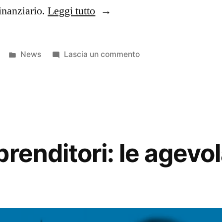
“Come
inanziario.
Leggi tutto
diventare
un
Pubblicato
su
News
Lascia un commento
broker
in
Come
diventare
finanziario”
un
broker
finanziario
renditori: le agevol