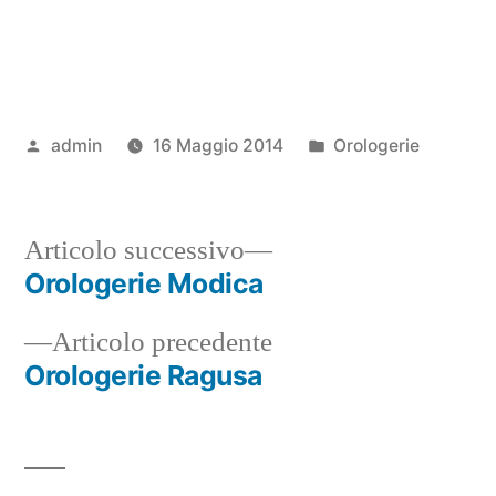
Pubblicato
Pubblicato
admin
16 Maggio 2014
Orologerie
da
in
Articolo
Articolo successivo
successivo:
Orologerie Modica
Navigazione
Articolo
Articolo precedente
articoli
precedente:
Orologerie Ragusa