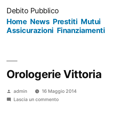
Salta
Debito Pubblico
al
Home
News
Prestiti
Mutui
contenuto
Assicurazioni
Finanziamenti
Orologerie Vittoria
Pubblicato
admin
16 Maggio 2014
da
su
Lascia un commento
Orologerie
Vittoria