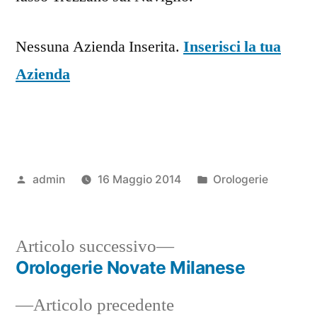
Nessuna Azienda Inserita.
Inserisci la tua
Azienda
Pubblicato
Pubblicato
admin
16 Maggio 2014
Orologerie
da
in
Articolo
Articolo successivo
successivo:
Orologerie Novate Milanese
Navigazione
Articolo
Articolo precedente
articoli