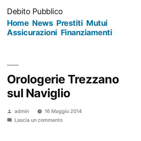
Salta
Debito Pubblico
al
Home
News
Prestiti
Mutui
contenuto
Assicurazioni
Finanziamenti
Orologerie Trezzano
sul Naviglio
Pubblicato
admin
16 Maggio 2014
da
su
Lascia un commento
Orologerie
Trezzano