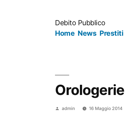
Salta
al
Debito Pubblico
contenuto
Home
News
Prestiti
Orologeri
Pubblicato
admin
16 Maggio 2014
da