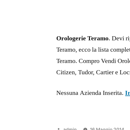
Orologerie Teramo
. Devi r
Teramo, ecco la lista complet
Teramo. Compro Vendi Orolog
Citizen, Tudor, Cartier e L
Nessuna Azienda Inserita.
I
Pubblicato
admin
16 Maggio 2014