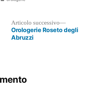
in
ticolo
Articolo
Articolo successivo
ecedente:
successivo:
Orologerie Roseto degli
Abruzzi
mmento