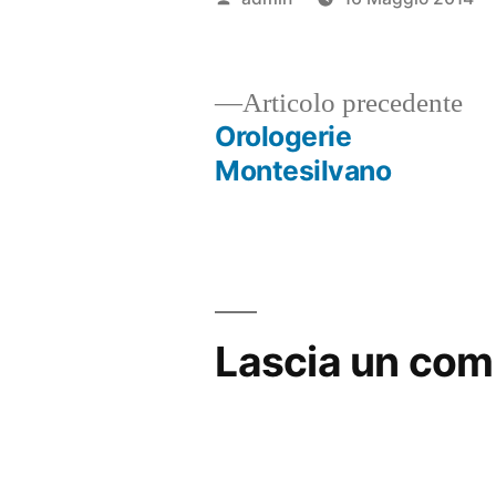
da
Ar
Articolo precedente
pr
Orologerie
Navigazione
Montesilvano
articoli
Lascia un co