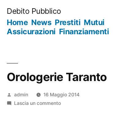
Salta
Debito Pubblico
al
Home
News
Prestiti
Mutui
contenuto
Assicurazioni
Finanziamenti
Orologerie Taranto
Pubblicato
admin
16 Maggio 2014
da
su
Lascia un commento
Orologerie
Taranto