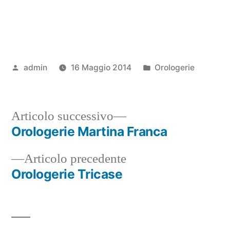
Pubblicato
Pubblicato
admin
16 Maggio 2014
Orologerie
da
in
Articolo
Articolo successivo
successivo:
Orologerie Martina Franca
Navigazione
Articolo
Articolo precedente
articoli
precedente:
Orologerie Tricase