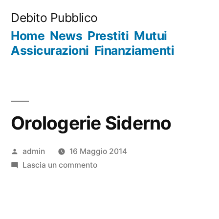
Salta
Debito Pubblico
al
Home
News
Prestiti
Mutui
contenuto
Assicurazioni
Finanziamenti
Orologerie Siderno
Pubblicato
admin
16 Maggio 2014
da
su
Lascia un commento
Orologerie
Siderno