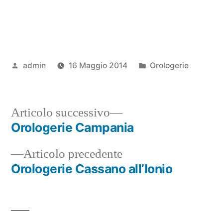
Pubblicato
Pubblicato
admin
16 Maggio 2014
Orologerie
da
in
Articolo
Articolo successivo
successivo:
Orologerie Campania
Navigazione
Articolo
Articolo precedente
articoli
precedente:
Orologerie Cassano all’Ionio