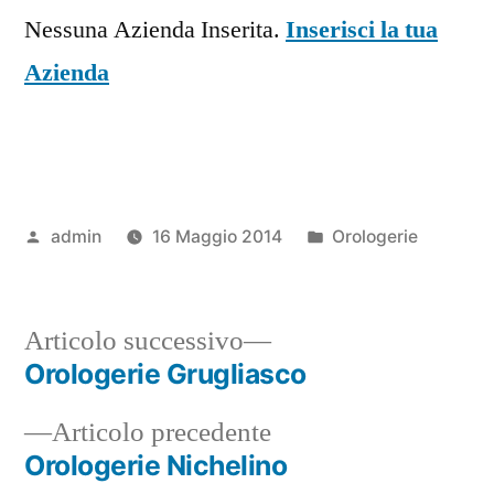
Nessuna Azienda Inserita.
Inserisci la tua
Azienda
Pubblicato
Pubblicato
admin
16 Maggio 2014
Orologerie
da
in
Articolo
Articolo successivo
successivo:
Orologerie Grugliasco
Navigazione
Articolo
Articolo precedente
articoli
precedente:
Orologerie Nichelino