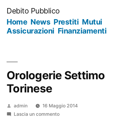
Salta
Debito Pubblico
al
Home
News
Prestiti
Mutui
contenuto
Assicurazioni
Finanziamenti
Orologerie Settimo
Torinese
Pubblicato
admin
16 Maggio 2014
da
su
Lascia un commento
Orologerie
Settimo