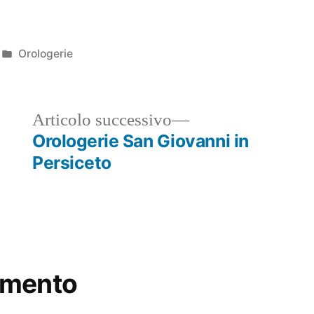
Pubblicato
Orologerie
in
ticolo
Articolo
Articolo successivo
ecedente:
successivo:
Orologerie San Giovanni in
Persiceto
mmento