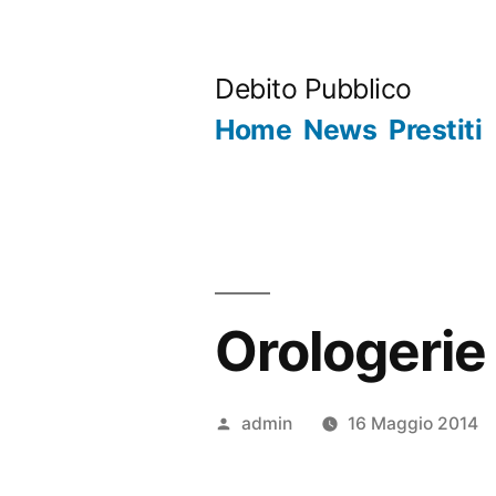
Salta
al
Debito Pubblico
contenuto
Home
News
Prestiti
Orologerie
Pubblicato
admin
16 Maggio 2014
da