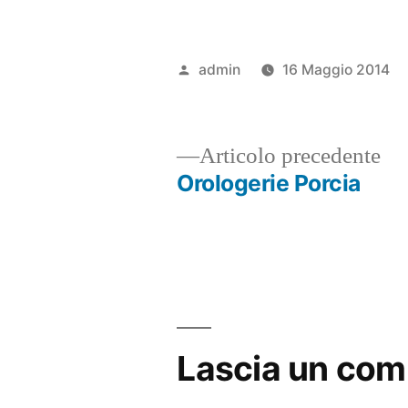
Pubblicato
admin
16 Maggio 2014
da
Ar
Articolo precedente
pr
Orologerie Porcia
Navigazione
articoli
Lascia un co