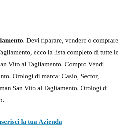
Vito
al
Tagliamento
liamento
. Devi riparare, vendere o comprare
agliamento, ecco la lista completo di tutte le
 San Vito al Tagliamento. Compro Vendi
nto. Orologi di marca: Casio, Sector,
cman San Vito al Tagliamento. Orologi di
o.
nserisci la tua Azienda