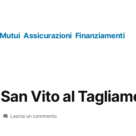
Mutui
Assicurazioni
Finanziamenti
 San Vito al Taglia
su
Lascia un commento
Orologerie
San