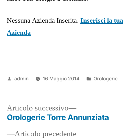
Nessuna Azienda Inserita.
Inserisci la tua
Azienda
Pubblicato
Pubblicato
admin
16 Maggio 2014
Orologerie
da
in
Articolo
Articolo successivo
successivo:
Orologerie Torre Annunziata
Navigazione
Articolo
Articolo precedente
articoli