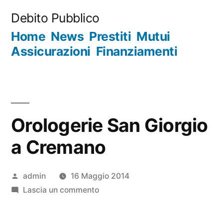
Salta
Debito Pubblico
al
Home
News
Prestiti
Mutui
contenuto
Assicurazioni
Finanziamenti
Orologerie San Giorgio
a Cremano
Pubblicato
admin
16 Maggio 2014
da
su
Lascia un commento
Orologerie
San