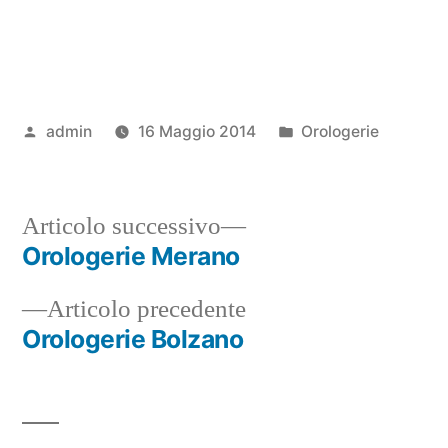
Pubblicato
Pubblicato
admin
16 Maggio 2014
Orologerie
da
in
Articolo
Articolo successivo
successivo:
Orologerie Merano
Navigazione
Articolo
Articolo precedente
articoli
precedente:
Orologerie Bolzano