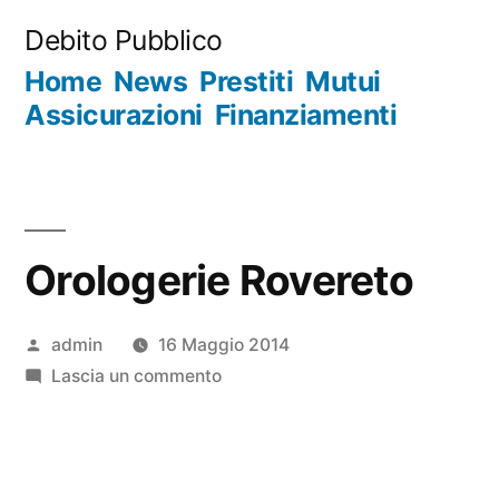
Salta
Debito Pubblico
al
Home
News
Prestiti
Mutui
contenuto
Assicurazioni
Finanziamenti
Orologerie Rovereto
Pubblicato
admin
16 Maggio 2014
da
su
Lascia un commento
Orologerie
Rovereto