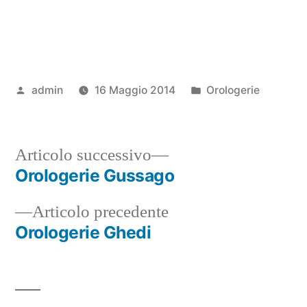
Pubblicato
Pubblicato
admin
16 Maggio 2014
Orologerie
da
in
Articolo
Articolo successivo
successivo:
Orologerie Gussago
Navigazione
Articolo
Articolo precedente
articoli
precedente:
Orologerie Ghedi