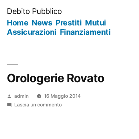
Salta
Debito Pubblico
al
Home
News
Prestiti
Mutui
contenuto
Assicurazioni
Finanziamenti
Orologerie Rovato
Pubblicato
admin
16 Maggio 2014
da
su
Lascia un commento
Orologerie
Rovato