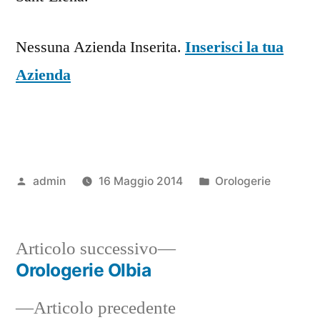
Nessuna Azienda Inserita.
Inserisci la tua
Azienda
Pubblicato
Pubblicato
admin
16 Maggio 2014
Orologerie
da
in
Articolo
Articolo successivo
successivo:
Orologerie Olbia
Navigazione
Articolo
Articolo precedente
articoli