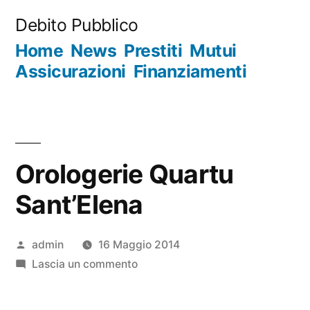
Salta
Debito Pubblico
al
Home
News
Prestiti
Mutui
contenuto
Assicurazioni
Finanziamenti
Orologerie Quartu
Sant’Elena
Pubblicato
admin
16 Maggio 2014
da
su
Lascia un commento
Orologerie
Quartu