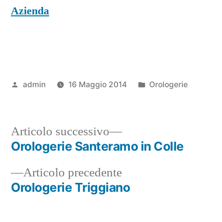
Azienda
Pubblicato
Pubblicato
admin
16 Maggio 2014
Orologerie
da
in
Articolo
Articolo successivo
successivo:
Orologerie Santeramo in Colle
Navigazione
Articolo
Articolo precedente
articoli
precedente:
Orologerie Triggiano