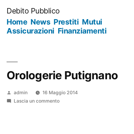
Salta
Debito Pubblico
al
Home
News
Prestiti
Mutui
contenuto
Assicurazioni
Finanziamenti
Orologerie Putignano
Pubblicato
admin
16 Maggio 2014
da
su
Lascia un commento
Orologerie
Putignano