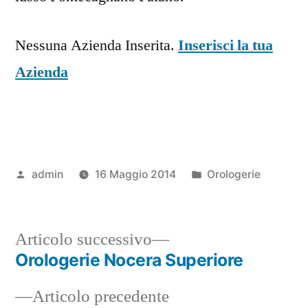
Nessuna Azienda Inserita.
Inserisci la tua
Azienda
Pubblicato
Pubblicato
admin
16 Maggio 2014
Orologerie
da
in
Articolo
Articolo successivo
successivo:
Orologerie Nocera Superiore
Navigazione
Articolo
Articolo precedente
articoli