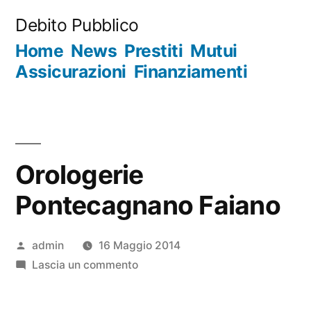
Salta
Debito Pubblico
al
Home
News
Prestiti
Mutui
contenuto
Assicurazioni
Finanziamenti
Orologerie
Pontecagnano Faiano
Pubblicato
admin
16 Maggio 2014
da
su
Lascia un commento
Orologerie
Pontecagnano