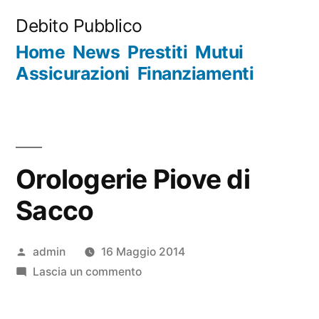
Salta
Debito Pubblico
al
Home
News
Prestiti
Mutui
contenuto
Assicurazioni
Finanziamenti
Orologerie Piove di
Sacco
Pubblicato
admin
16 Maggio 2014
da
su
Lascia un commento
Orologerie
Piove