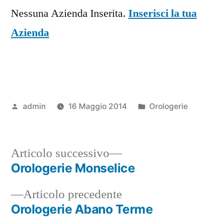
Nessuna Azienda Inserita.
Inserisci la tua
Azienda
Pubblicato
Pubblicato
admin
16 Maggio 2014
Orologerie
da
in
Articolo
Articolo successivo
successivo:
Orologerie Monselice
Navigazione
Articolo
Articolo precedente
articoli
precedente:
Orologerie Abano Terme