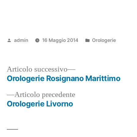
Pubblicato
Pubblicato
admin
16 Maggio 2014
Orologerie
da
in
Articolo
Articolo successivo
successivo:
Orologerie Rosignano Marittimo
Navigazione
Articolo
Articolo precedente
articoli
precedente:
Orologerie Livorno