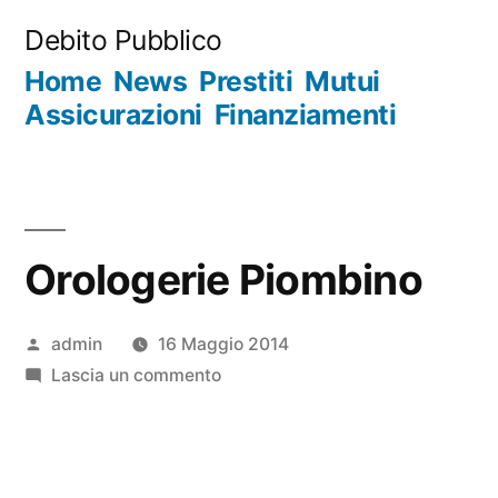
Salta
Debito Pubblico
al
Home
News
Prestiti
Mutui
contenuto
Assicurazioni
Finanziamenti
Orologerie Piombino
Pubblicato
admin
16 Maggio 2014
da
su
Lascia un commento
Orologerie
Piombino