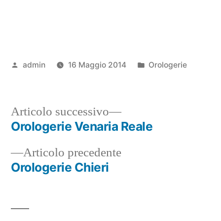
Pubblicato
Pubblicato
admin
16 Maggio 2014
Orologerie
da
in
Articolo
Articolo successivo
successivo:
Orologerie Venaria Reale
Navigazione
Articolo
Articolo precedente
articoli
precedente:
Orologerie Chieri