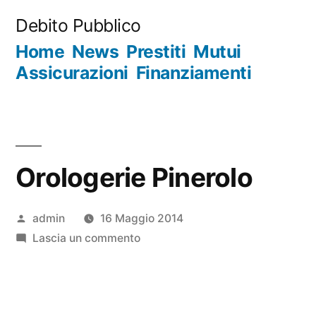
Salta
Debito Pubblico
al
Home
News
Prestiti
Mutui
contenuto
Assicurazioni
Finanziamenti
Orologerie Pinerolo
Pubblicato
admin
16 Maggio 2014
da
su
Lascia un commento
Orologerie
Pinerolo