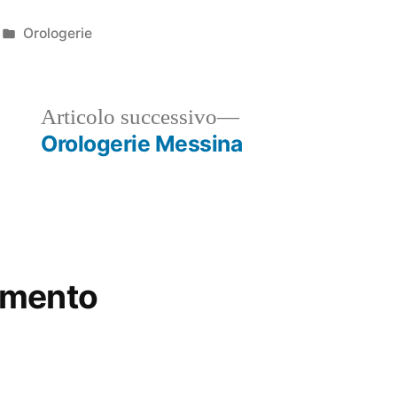
Pubblicato
Orologerie
in
ticolo
Articolo
Articolo successivo
ecedente:
successivo:
Orologerie Messina
mmento