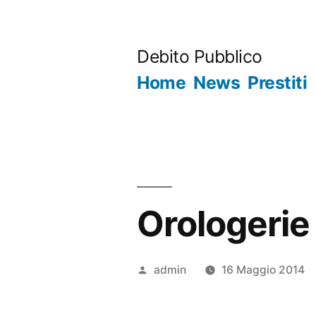
Salta
al
Debito Pubblico
contenuto
Home
News
Prestiti
Orologerie
Pubblicato
admin
16 Maggio 2014
da