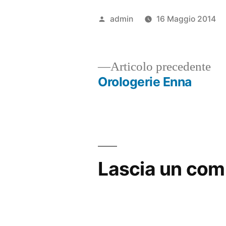
Pubblicato
admin
16 Maggio 2014
da
Ar
Articolo precedente
pr
Orologerie Enna
Navigazione
articoli
Lascia un co